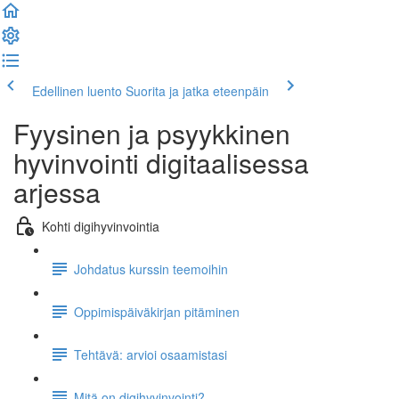
Edellinen luento
Suorita ja jatka eteenpäin
Fyysinen ja psyykkinen
hyvinvointi digitaalisessa
arjessa
Kohti digihyvinvointia
Johdatus kurssin teemoihin
Oppimispäiväkirjan pitäminen
Tehtävä: arvioi osaamistasi
Mitä on digihyvinvointi?