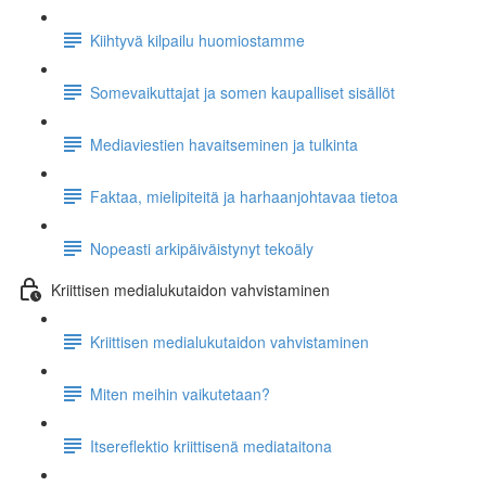
Kiihtyvä kilpailu huomiostamme
Somevaikuttajat ja somen kaupalliset sisällöt
Mediaviestien havaitseminen ja tulkinta
Faktaa, mielipiteitä ja harhaanjohtavaa tietoa
Nopeasti arkipäiväistynyt tekoäly
Kriittisen medialukutaidon vahvistaminen
Kriittisen medialukutaidon vahvistaminen
Miten meihin vaikutetaan?
Itsereflektio kriittisenä mediataitona