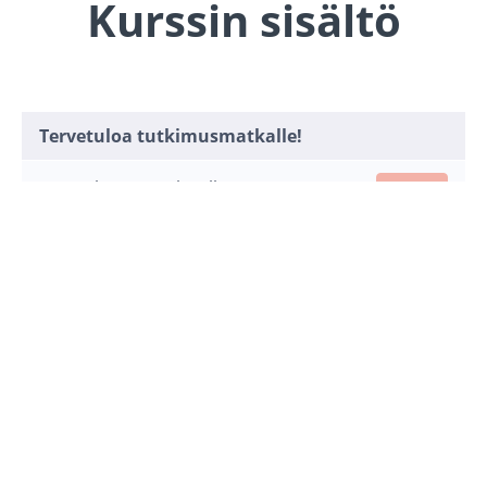
Kurssin sisältö
Tervetuloa tutkimusmatkalle!
Tutkimusmatka alkaa!
ALOITA
Tietoa verkkokurssista
ALOITA
Oppimispäiväkirjan pitäminen
ALOITA
Tehtävä: arvioi osaamistasi
ALOITA
Mitä on kestävä kehitys?
ALOITA
Sosiaalinen kestävyys ja kriittinen